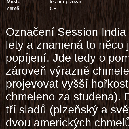
Město
létající pivovar
Země
ČR
Označení Session India 
lety a znamená to něco 
popíjení. Jde tedy o pom
zároveň výrazně chmele
projevovat vyšší hořkos
chmeleno za studena). 
tří sladů (plzeňský a sv
dvou amerických chmelů