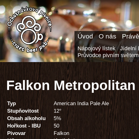
Úvod
O nás
Právě
Nápojový lístek
Jídelní 
Průvodce pivním světem
Falkon Metropolitan 
Typ
American India Pale Ale
Stupňovitost
12°
Obsah alkoholu
5%
Hořkost - IBU
50
Pivovar
Falkon