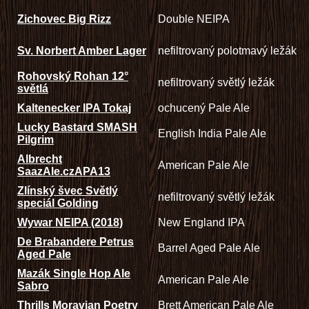
Zichovec Big Rizz
Double NEIPA
Sv. Norbert Amber Lager
nefiltrovaný polotmavý ležák
Rohovský Rohan 12°
nefiltrovaný světlý ležák
světlá
Kaltenecker IPA Tokaj
ochucený Pale Ale
Lucky Bastard SMASH
English India Pale Ale
Pilgrim
Albrecht
American Pale Ale
SaazAle.czAPA13
Zlínský švec Světlý
nefiltrovaný světlý ležák
speciál Golding
Wywar NEIPA (2018)
New England IPA
De Brabandere Petrus
Barrel Aged Pale Ale
Aged Pale
Mazák Single Hop Ale
American Pale Ale
Sabro
Thrills Moravian Poetry
Brett American Pale Ale