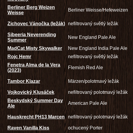
Berliner Berg Weizen
Berliner Weisse/Hefeweizen
Weisse
Zichovec Vánočka (ležák)
nefiltrovaný světlý ležák
Sibeeria Neverending
New England Pale Ale
Summer
MadCat Misty Skywalker
New England India Pale Ale
Rojc Hemr
nefiltrovaný světlý ležák
Fenetra Alma de la Vera
Flemish Red Ale
(2023)
Tambor Klazar
Märzen/polotmavý ležák
Vojkovický Klusáček
nefiltrovaný polotmavý ležák
Beskydský Summer Day
American Pale Ale
Ale
Hauskrecht PH13 Marcen
nefiltrovaný polotmavý ležák
Raven Vanilla Kiss
ochucený Porter