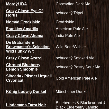
Mordýř IBA
Cascadian Dark Ale
Crazy Clown Eye Of
ochucený Tripel
Horus
Nomád Grodziskie
Grodziskie
Frankies Amarillo
American Pale Ale
Crazy Clown Akuma
India Pale Ale
De Brabandere
Brewmaster's Selection
Wild Beer/Witbier
Wild Funky Wit
Crazy Clown Azazel
ochucený Smoked Ale
Chroust Blueberry
ochucený Pastry Sour Ale
Lemon Smoothie
Sibeeria - Pilsner Urquell
Cold American Pale Ale
Cryonaut
König Ludwig Dunkel
Münchener Dunkel
Blueberries & Blackcurrant &
Lindemans Tarot Noir
Black Elderberry Lambic