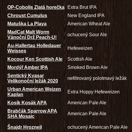
OP-Cobolis Zlatá horečka
Extra Brut IPA
Chroust Cumulus
New England IPA
Matuška La Playa
American Wheat Ale
MadCat Malt Worm
ochucený Sour Ale
Vánoční Drž Peach-U!
Au-Hallertau Holledauer
Hefeweizen
Weisses
Kocour Ken Scottish Ale
Scottish Ale
Mordýř Amber IPA
Smoked Brown Ale
Sentický Kvasar
nefiltrovaný polotmavý ležák
Velikonoční ležák 2020
Urban American Weizen
Extra Hoppy Hefeweizen
Kaplan
Kosík Kosák APA
American Pale Ale
Brabčák Sparrow APA
American Pale Ale
SHA Mosaic
Šnajdr Hroznejl
ochucený American Pale Ale