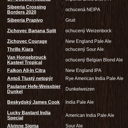
Sibeeria Crossing
ochucená NEIPA
Borders 2020
Sibeeria Prapivo
Gruit
Zichovec Banana Split
ochucený Weizenbock
Zichovec Courage
New England Pale Ale
Thrills Kiara
ochucený Sour Ale
Van Honsebrouck
ochucený Belgian Blond Ale
Kasteel Tropical
Falkon All-In Citra
New England IPA
Antoš Tlustý netopýr
Rye American India Pale Ale
Paulaner Hefe-Weissbier
Dunkelweizen
Dunkel
Beskydský James Cook
India Pale Ale
Lucky Bastard India
American India Pale Ale
Special
Alvinne Sigma
Sour Ale