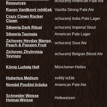
ochucený American Pale Ale
Resources
Raven Vanilkový rohlíček
Vanilla Strong Pale Ale
Crazy Clown Rocker
ochucený India Pale Lager
Clown
Sibeeria Dark Ritual
ochucený Imperial Stout
Sibeeria Taumata
American Pale Lager
Zichovec Heyday Mango,
ochucený Sour Ale
Peach & Passion Fruit
Zichovec Zhytnytsia
ochucený Belgian Blond Ale
Yevropy
König Ludwig Hell
Münchener Helles
Hubertus Medium
světlý ležák
Nomád Pouštní kráska
American Pale Ale
Schneider Weisse
Hefeweizen
Heimat-Weisse