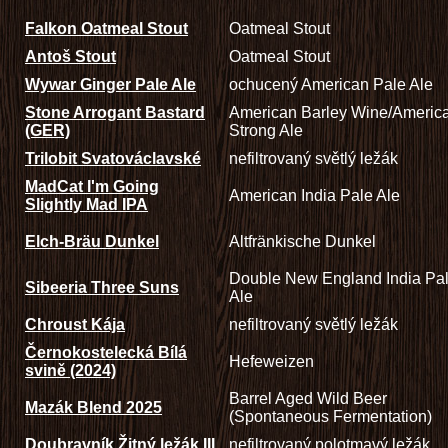
Falkon Oatmeal Stout
Oatmeal Stout
Antoš Stout
Oatmeal Stout
Wywar Ginger Pale Ale
ochucený American Pale Ale
Stone Arrogant Bastard
American Barley Wine/Americ
(GER)
Strong Ale
Trilobit Svatováclavské
nefiltrovaný světlý ležák
MadCat I'm Going
American India Pale Ale
Slightly Mad IPA
Elch-Bräu Dunkel
Altfränkische Dunkel
Double New England India Pa
Sibeeria Three Suns
Ale
Chroust Kája
nefiltrovaný světlý ležák
Černokostelecká Bílá
Hefeweizen
svině (2024)
Barrel Aged Wild Beer
Mazák Blend 2025
(Spontaneous Fermentation)
Doubravník Žitný ležák III
nefiltrovaný polotmavý ležák