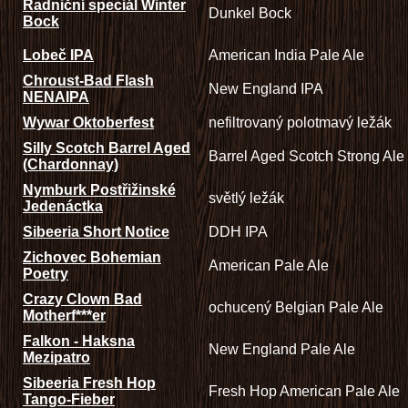
Radniční speciál Winter
Dunkel Bock
Bock
Lobeč IPA
American India Pale Ale
Chroust-Bad Flash
New England IPA
NENAIPA
Wywar Oktoberfest
nefiltrovaný polotmavý ležák
Silly Scotch Barrel Aged
Barrel Aged Scotch Strong Ale
(Chardonnay)
Nymburk Postřižinské
světlý ležák
Jedenáctka
Sibeeria Short Notice
DDH IPA
Zichovec Bohemian
American Pale Ale
Poetry
Crazy Clown Bad
ochucený Belgian Pale Ale
Motherf***er
Falkon - Haksna
New England Pale Ale
Mezipatro
Sibeeria Fresh Hop
Fresh Hop American Pale Ale
Tango-Fieber