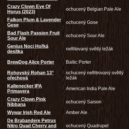
Crazy Clown Eye Of
ochucený Belgian Pale Ale
Horus (2023)
Falkon Plum & Lavender
ochucený Gose
Gose
Bad Flash Passion Fruit
ochucený Sour Ale
Sour Ale
Genius Noci Hořká
nefiltovaný světlý ležák
desítka
BrewDog Alice Porter
Baltic Porter
Rohovský Rohan 13°
ochucený nefiltrovaný světlý
ořechová
ležák
Kaltenecker IPA
American India Pale Ale
Primavera
Crazy Clown Pink
ochucený Saison
Nibbana
Wywar Irish Red Ale
Amber Ale
De Brabandere Petrus
Nitro Quad Cherry and
ochucený Quadrupel