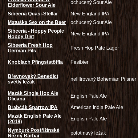
ochucený Sour Ale
Elderflower Sour Ale
Sibeeria Quasi-Stellar
New England IPA
Matuška Sex on the Beer
ochucený Sour Ale
Sibeeria - Hoppy People
New England IPA
Hoppy Diet
Sibeeria Fresh Hop
Fresh Hop Pale Lager
German Pils
Knoblach Pfingststöffla
Festbier
Břevnovský Benedict
nefiltrovaný Bohemian Pilsner
světlý ležák
Mazák Single Hop Ale
English Pale Ale
Olicana
Brabčák Sparrow IPA
American India Pale Ale
Mazák English Pale Ale
English Pale Ale
(2018)
Nymburk Postřižinské
polotmavý ležák
Něžný Barbar