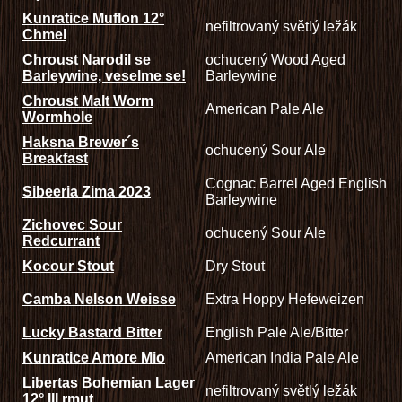
Kunratice Muflon 12°
nefiltrovaný světlý ležák
Chmel
Chroust Narodil se
ochucený Wood Aged
Barleywine, veselme se!
Barleywine
Chroust Malt Worm
American Pale Ale
Wormhole
Haksna Brewer´s
ochucený Sour Ale
Breakfast
Cognac Barrel Aged English
Sibeeria Zima 2023
Barleywine
Zichovec Sour
ochucený Sour Ale
Redcurrant
Kocour Stout
Dry Stout
Camba Nelson Weisse
Extra Hoppy Hefeweizen
Lucky Bastard Bitter
English Pale Ale/Bitter
Kunratice Amore Mio
American India Pale Ale
Libertas Bohemian Lager
nefiltrovaný světlý ležák
12° III rmut