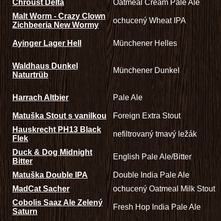
Chroust Delta
Oatmeal Cream Pale Ale
Malt Worm - Crazy Clown
ochucený Wheat IPA
Zichbeeria New Wormy
Ayinger Lager Hell
Münchener Helles
Waldhaus Dunkel
Münchener Dunkel
Naturtrüb
Harrach Altbier
Pale Ale
Matuška Stout s vanilkou
Foreign Extra Stout
Hauskrecht PH13 Black
nefiltrovaný tmavý ležák
Flek
Duck & Dog Midnight
English Pale Ale/Bitter
Bitter
Matuška Double IPA
Double India Pale Ale
MadCat Sacher
ochucený Oatmeal Milk Stout
Cobolis Saaz Ale Zelený
Fresh Hop India Pale Ale
Saturn