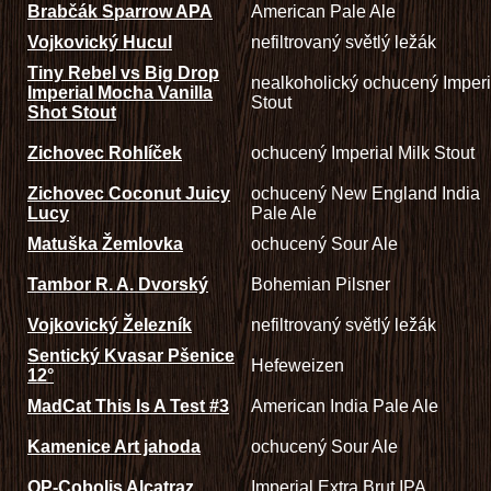
Brabčák Sparrow APA
American Pale Ale
Vojkovický Hucul
nefiltrovaný světlý ležák
Tiny Rebel vs Big Drop
nealkoholický ochucený Imperi
Imperial Mocha Vanilla
Stout
Shot Stout
Zichovec Rohlíček
ochucený Imperial Milk Stout
Zichovec Coconut Juicy
ochucený New England India
Lucy
Pale Ale
Matuška Žemlovka
ochucený Sour Ale
Tambor R. A. Dvorský
Bohemian Pilsner
Vojkovický Železník
nefiltrovaný světlý ležák
Sentický Kvasar Pšenice
Hefeweizen
12°
MadCat This Is A Test #3
American India Pale Ale
Kamenice Art jahoda
ochucený Sour Ale
OP-Cobolis Alcatraz
Imperial Extra Brut IPA