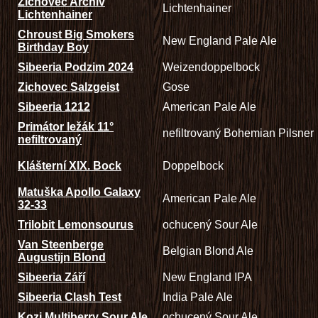
Zichovec Archiv
Lichtenhainer
Lichtenhainer
Chroust Big Smokers
New England Pale Ale
Birthday Boy
Sibeeria Podzim 2024
Weizendoppelbock
Zichovec Salzgeist
Gose
Sibeeria 1212
American Pale Ale
Primátor ležák 11°
nefiltrovaný Bohemian Pilsner
nefiltrovaný
Klášterní XIX. Bock
Doppelbock
Matuška Apollo Galaxy
American Pale Ale
32-33
Trilobit Lemonsourus
ochucený Sour Ale
Van Steenberge
Belgian Blond Ale
Augustijn Blond
Sibeeria Září
New England IPA
Sibeeria Clash Test
India Pale Ale
Kozi Multiberry Sour Ale
ochucený Sour Ale