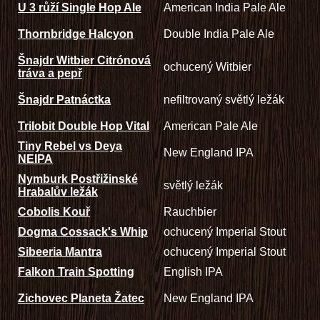
U 3 růží Single Hop Ale
American India Pale Ale
Thornbridge Halcyon
Double India Pale Ale
Šnajdr Witbier Citrónová
ochucený Witbier
tráva a pepř
Šnajdr Patnáctka
nefiltrovaný světlý ležák
Trilobit Double Hop Vital
American Pale Ale
Tiny Rebel vs Deya
New England IPA
NEIPA
Nymburk Postřižinské
světlý ležák
Hrabalův ležák
Cobolis Kouř
Rauchbier
Dogma Cossack's Whip
ochucený Imperial Stout
Sibeeria Mantra
ochucený Imperial Stout
Falkon Train Spotting
English IPA
Zichovec Planeta Žatec
New England IPA