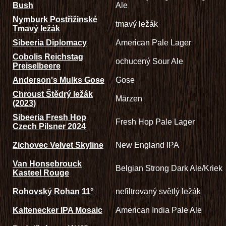
Bush
Ale
Nymburk Postřižinské
tmavý ležák
Tmavý ležák
Sibeeria Diplomacy
American Pale Lager
Cobolis Reichstag
ochucený Sour Ale
Preiselbeere
Anderson's Mulks Gose
Gose
Chroust Štědrý ležák
Märzen
(2023)
Sibeeria Fresh Hop
Fresh Hop Pale Lager
Czech Pilsner 2024
Zichovec Velvet Skyline
New England IPA
Van Honsebrouck
Belgian Strong Dark Ale/Kriek
Kasteel Rouge
Rohovský Rohan 11°
nefiltrovaný světlý ležák
Kaltenecker IPA Mosaic
American India Pale Ale