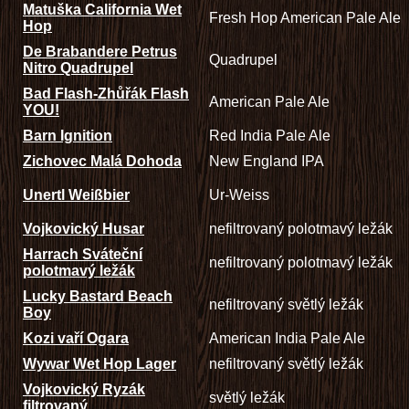
Matuška California Wet
Fresh Hop American Pale Ale
Hop
De Brabandere Petrus
Quadrupel
Nitro Quadrupel
Bad Flash-Zhůřák Flash
American Pale Ale
YOU!
Barn Ignition
Red India Pale Ale
Zichovec Malá Dohoda
New England IPA
Unertl Weißbier
Ur-Weiss
Vojkovický Husar
nefiltrovaný polotmavý ležák
Harrach Sváteční
nefiltrovaný polotmavý ležák
polotmavý ležák
Lucky Bastard Beach
nefiltrovaný světlý ležák
Boy
Kozi vaří Ogara
American India Pale Ale
Wywar Wet Hop Lager
nefiltrovaný světlý ležák
Vojkovický Ryzák
světlý ležák
filtrovaný