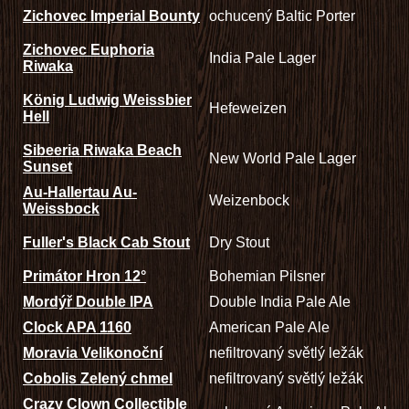
Zichovec Imperial Bounty
ochucený Baltic Porter
Zichovec Euphoria
India Pale Lager
Riwaka
König Ludwig Weissbier
Hefeweizen
Hell
Sibeeria Riwaka Beach
New World Pale Lager
Sunset
Au-Hallertau Au-
Weizenbock
Weissbock
Fuller's Black Cab Stout
Dry Stout
Primátor Hron 12°
Bohemian Pilsner
Mordýř Double IPA
Double India Pale Ale
Clock APA 1160
American Pale Ale
Moravia Velikonoční
nefiltrovaný světlý ležák
Cobolis Zelený chmel
nefiltrovaný světlý ležák
Crazy Clown Collectible