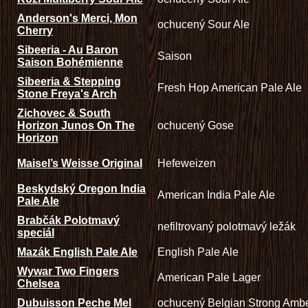
Anderson's Merci, Mon
ochucený Sour Ale
Cherry
Sibeeria - Au Baron
Saison
Saison Bohémienne
Sibeeria & Stepping
Fresh Hop American Pale Ale
Stone Freya's Arch
Zichovec & South
Horizon Junos On The
ochucený Gose
Horizon
Maisel’s Weisse Original
Hefeweizen
Beskydský Oregon India
American India Pale Ale
Pale Ale
Brabčák Polotmavý
nefiltrovaný polotmavý ležák
speciál
Mazák English Pale Ale
English Pale Ale
Wywar Two Fingers
American Pale Lager
Chelsea
Dubuisson Peche Mel
ochucený Belgian Strong Amb