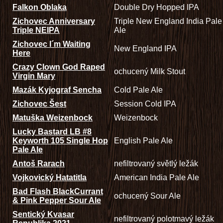
Falkon Oblaka
Double Dry Hopped IPA
Zichovec Anniversary
Triple New England India Pale
Triple NEIPA
Ale
Zichovec I´m Waiting
New England IPA
Here
Crazy Clown God Raped
ochucený Milk Stout
Virgin Mary
Mazák Kyjograf Sencha
Cold Pale Ale
Zichovec Šest
Session Cold IPA
Matuška Weizenbock
Weizenbock
Lucky Bastard LB #8
Keyworth 105 Single Hop
English Pale Ale
Pale Ale
Antoš Rarach
nefiltrovaný světlý ležák
Vojkovický Hatatitla
American India Pale Ale
Bad Flash BlackCurrant
ochucený Sour Ale
& Pink Pepper Sour Ale
Sentický Kvasar
nefiltrovaný polotmavý ležák