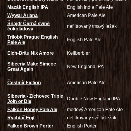
Mazák English IPA
English India Pale Ale
Wywar Ariana
American Pale Ale
Šnajdr Černá svině
nefiltrovaný tmavý ležák
čokoládová
Trilobit Prague English
English Pale Ale
Pale Ale
Elch-Bräu Nix Amore
Kellberbier
Sibeeria Make Simcoe
New England IPA
Great Again
Čestmír Fiction
American Pale Ale
Sibeeria - Zichovec Triple
Double New England IPA
Join or Die
Falkon Honey Pale Ale
medový American Pale Ale
Rychtář Fojt
nefiltrovaný světlý ležák
Falkon Brown Porter
English Porter