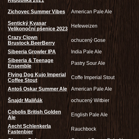
Republika 2021
Zichovec Summer Vibes
American Pale Ale
Sentický Kvasar
Hefeweizen
Velikonoční pšenice 2023
Crazy Clown
ochucený Gose
Brustock.BeerBerry
Sibeeria Growler IPA
India Pale Ale
Sibeeria & Teenage
Pastry Sour Ale
Ensemble
Flying Dog Kujo Imperial
Coffe Imperial Stout
Coffee Stout
Antoš Oskar Summer Ale
American Pale Ale
Šnajdr Maliňák
ochucený Witbier
Cobolis British Golden
English Pale Ale
Ale
Aecht Schlenkerla
Rauchbock
Fastenbier