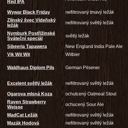
Red IPA
Wywar Black Friday
nefiltrovaný tmavý ležák
Zlínský švec Vídeňský
nefiltrovaný světlý ležák
ležák
Nymburk Postřižinské
světlý ležák
Sváteční speciál
Sibeeria Tapawera
New England India Pale Ale
Vik Wit Wit
Witbier
Waldhaus Diplom Pils
German Pilsener
Excelent světlý ležák
nefiltrovaný světlý ležák
Ogarova mlsná Koza
ochutcený Oatmeal Stout
Raven Strawberry
ochucený Sour Ale
Weisse
MadCat Ležák
nefiltrovaný světlý ležák
Mazák Hodová
nefiltrovaný světlý ležák