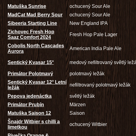
Matuška Sunrise
ochucený Sour Ale
MadCat Mad Berry Sour
ochucený Sour Ale
Sibeeria Starting Line
New England IPA
Zichovec Fresh Hop
Fresh Hop Pale Lager
Saaz Comfort 2024
Cobolis North Cascades
American India Pale Ale
Aurora
Sentický Kvasar 15°
medový nefiltrovaný světlý lež
Primátor Polotmavý
polotmavý ležák
Sentický Kvasar 12° Letní
nefiltrovaný polotmavý ležák
ležák
Pepova jedenáctka
světlý ležák
Primátor Prubín
Märzen
Matuška Saison 12
Saison
Šnajdr Witbier s chilli a
ochucený Witbier
limetkou
Pivečka Orange &