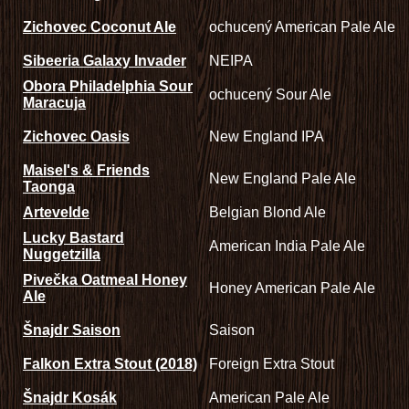
Zichovec Coconut Ale
ochucený American Pale Ale
Sibeeria Galaxy Invader
NEIPA
Obora Philadelphia Sour
ochucený Sour Ale
Maracuja
Zichovec Oasis
New England IPA
Maisel's & Friends
New England Pale Ale
Taonga
Artevelde
Belgian Blond Ale
Lucky Bastard
American India Pale Ale
Nuggetzilla
Pivečka Oatmeal Honey
Honey American Pale Ale
Ale
Šnajdr Saison
Saison
Falkon Extra Stout (2018)
Foreign Extra Stout
Šnajdr Kosák
American Pale Ale