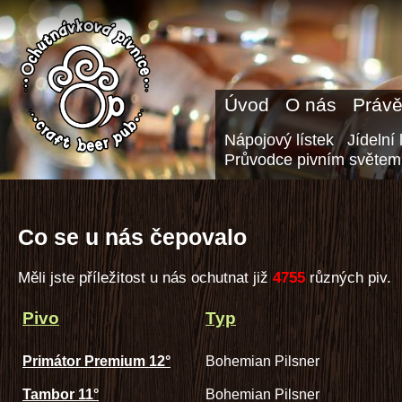
Úvod
O nás
Právě
Nápojový lístek
Jídelní 
Průvodce pivním světem
Co se u nás čepovalo
Měli jste příležitost u nás ochutnat již
4755
různých piv.
Pivo
Typ
Primátor Premium 12°
Bohemian Pilsner
Tambor 11°
Bohemian Pilsner