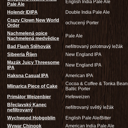
English India Pale Ale
Pale Ale
Holendr IDIPA
Double India Pale Ale
Crazy Clown New World
ochucený Porter
Order
Nachmelená opice
Pale Ale
Nachmelená medvědice
Bad Flash Stěhovák
nefiltrovaný polotmavý ležák
Sibeeria Říjen
New England IPA
Mazák Juicy Threesome
New England IPA
IPA
Haksna Casual IPA
American IPA
Cocoa & Coffee & Tonka Bean
Mlinarica Piece of Cake
Baltic Porter
Primátor Weizenbier
Hefeweizen
Břeclavský Kanec
nefiltrovaný světlý ležák
nefiltrovaný
Wychwood Hobgoblin
English Pale Ale/Bitter
Wywar Chinook
American India Pale Ale