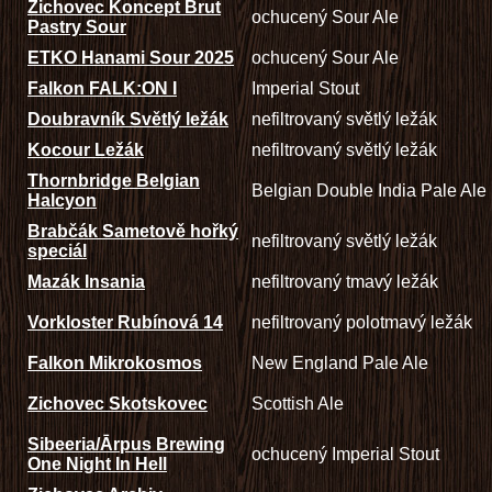
Zichovec Koncept Brut
ochucený Sour Ale
Pastry Sour
ETKO Hanami Sour 2025
ochucený Sour Ale
Falkon FALK:ON I
Imperial Stout
Doubravník Světlý ležák
nefiltrovaný světlý ležák
Kocour Ležák
nefiltrovaný světlý ležák
Thornbridge Belgian
Belgian Double India Pale Ale
Halcyon
Brabčák Sametově hořký
nefiltrovaný světlý ležák
speciál
Mazák Insania
nefiltrovaný tmavý ležák
Vorkloster Rubínová 14
nefiltrovaný polotmavý ležák
Falkon Mikrokosmos
New England Pale Ale
Zichovec Skotskovec
Scottish Ale
Sibeeria/Ārpus Brewing
ochucený Imperial Stout
One Night In Hell