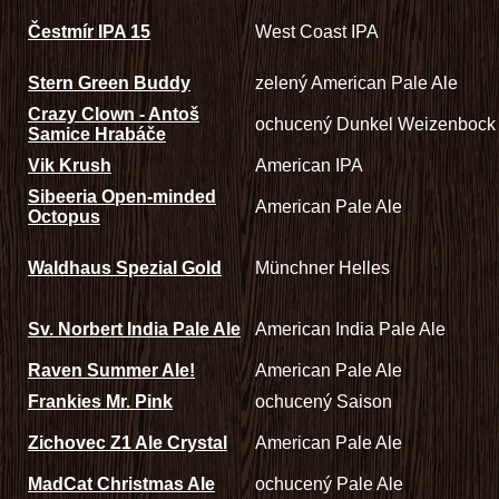
Čestmír IPA 15
West Coast IPA
Stern Green Buddy
zelený American Pale Ale
Crazy Clown - Antoš
ochucený Dunkel Weizenbock
Samice Hrabáče
Vik Krush
American IPA
Sibeeria Open-minded
American Pale Ale
Octopus
Waldhaus Spezial Gold
Münchner Helles
Sv. Norbert India Pale Ale
American India Pale Ale
Raven Summer Ale!
American Pale Ale
Frankies Mr. Pink
ochucený Saison
Zichovec Z1 Ale Crystal
American Pale Ale
MadCat Christmas Ale
ochucený Pale Ale