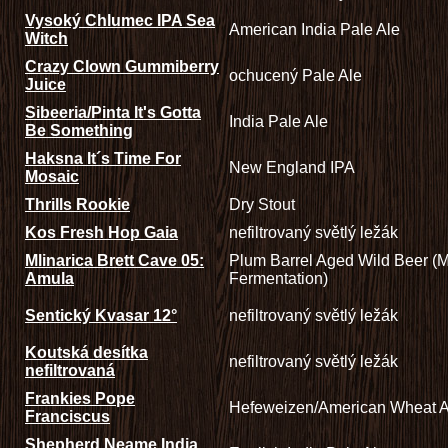
Vysoký Chlumec IPA Sea
American India Pale Ale
Witch
Crazy Clown Gummiberry
ochucený Pale Ale
Juice
Sibeeria/Pinta It's Gotta
India Pale Ale
Be Something
Haksna It´s Time For
New England IPA
Mosaic
Thrills Rookie
Dry Stout
Kos Fresh Hop Gaia
nefiltrovaný světlý ležák
Mlinarica Brett Cave 05:
Plum Barrel Aged Wild Beer (M
Amula
Fermentation)
Sentický Kvasar 12°
nefiltrovaný světlý ležák
Koutská desítka
nefiltrovaný světlý ležák
nefiltrovaná
Frankies Pope
Hefeweizen/American Wheat A
Franciscus
Shepherd Neame India