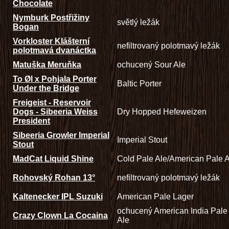
Chocolate
Nymburk Postřižiny
světlý ležák
Bogan
Vorkloster Klášterní
nefiltrovaný polotmavý ležák
polotmavá dvanáctka
Matuška Meruňka
ochucený Sour Ale
To Øl x Pohjala Porter
Baltic Porter
Under the Bridge
Freigeist - Reservoir
Dogs - Sibeeria Weiss
Dry Hopped Hefeweizen
President
Sibeeria Growler Imperial
Imperial Stout
Stout
MadCat Liquid Shine
Cold Pale Ale/American Pale A
Rohovský Rohan 13°
nefiltrovaný polotmavý ležák
Kaltenecker IPL Suzuki
American Pale Lager
ochucený American India Pale
Crazy Clown La Cocaina
Ale