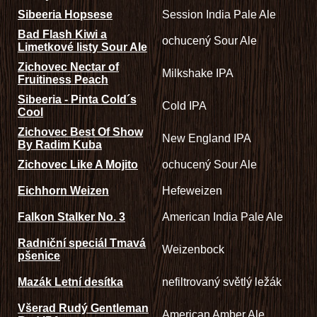
Sibeeria Hopsese
Session India Pale Ale
Bad Flash Kiwi a
ochucený Sour Ale
Limetkové listy Sour Ale
Zichovec Nectar of
Milkshake IPA
Fruitiness Peach
Sibeeria - Pinta Cold´s
Cold IPA
Cool
Zichovec Best Of Show
New England IPA
By Radim Kuba
Zichovec Like A Mojito
ochucený Sour Ale
Eichhorn Weizen
Hefeweizen
Falkon Stalker No. 3
American India Pale Ale
Radniční speciál Tmavá
Weizenbock
pšenice
Mazák Letní desítka
nefiltrovaný světlý ležák
Všerad Rudý Gentleman
American Amber Ale